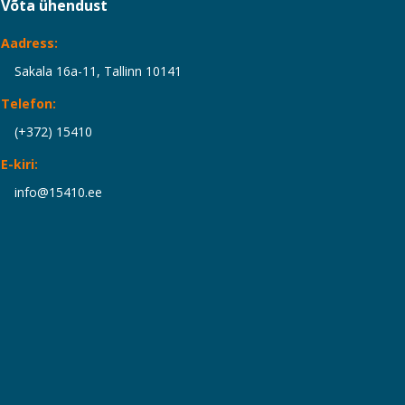
Võta ühendust
Aadress:
Sakala 16a-11, Tallinn 10141
Telefon:
(+372) 15410
E-kiri:
info@15410.ee