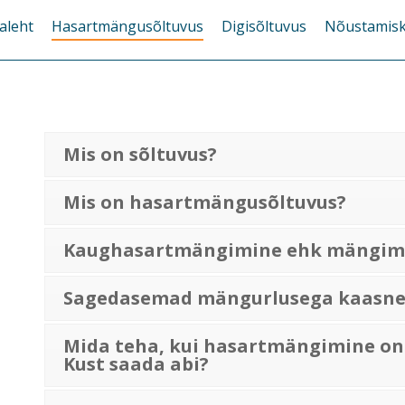
aleht
Hasartmängusõltuvus
Digisõltuvus
Nõustamis
Mis on sõltuvus?
Mis on hasartmängusõltuvus?
Kaughasartmängimine ehk mängimi
Sagedasemad mängurlusega kaasne
Mida teha, kui hasartmängimine o
Kust saada abi?