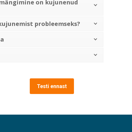
rtmängimine on kujunenud
kujunemist probleemseks?
ia
Testi ennast