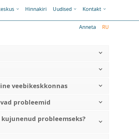
keskus
Hinnakiri
Uudised
Kontakt
Anneta
RU
ne veebikeskkonnas
vad probleemid
n kujunenud probleemseks?