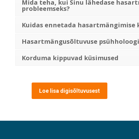
Mida teha, kui Sinu lähedase hasa
probleemseks?
Kuidas ennetada hasartmängimise 
Hasartmängusõltuvuse psühholoog
Korduma kippuvad küsimused
Loe lisa digisõltuvusest